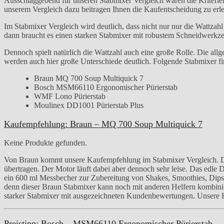
Ausschlaggebend für unseren Stabmixer Vergleich waren die Kriteri
unserem Vergleich dazu beitragen Ihnen die Kaufentscheidung zu erle
Im Stabmixer Vergleich wird deutlich, dass nicht nur nur die Wattzah
dann braucht es einen starken Stabmixer mit robustem Schneidwerkz
Dennoch spielt natürlich die Wattzahl auch eine große Rolle. Die al
werden auch hier große Unterschiede deutlich. Folgende Stabmixer fi
Braun MQ 700 Soup Multiquick 7
Bosch MSM66110 Ergonomischer Pürierstab
WMF Lono Pürierstab
Moulinex DD1001 Pürierstab Plus
Kaufempfehlung: Braun – MQ 700 Soup Multiquick 7
Keine Produkte gefunden.
Von Braun kommt unsere Kaufempfehlung im Stabmixer Vergleich. Das 
übertragen. Der Motor läuft dabei aber dennoch sehr leise. Das edle
ein 600 ml Messbecher zur Zubereitung von Shakes, Smoothies, Dips 
denn dieser Braun Stabmixer kann noch mit anderen Helfern kombinie
starker Stabmixer mit ausgezeichneten Kundenbewertungen. Unsere
Preistipp: Bosch – MSM66110 Ergonomischer Pürierstab