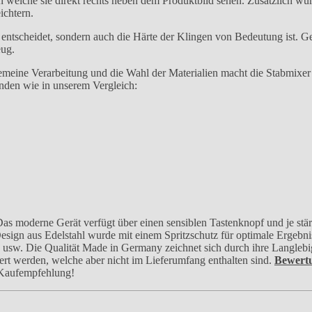
en welche sie direkt rechts neben dem Produktbild sehen. Zusätzlich
ichtern.
l entscheidet, sondern auch die Härte der Klingen von Bedeutung ist. 
eug.
lgemeine Verarbeitung und die Wahl der Materialien macht die Stabmixe
nden wie in unserem Vergleich:
moderne Gerät verfügt über einen sensiblen Tastenknopf und je stärk
 Design aus Edelstahl wurde mit einem Spritzschutz für optimale Ergeb
usw. Die Qualität Made in Germany zeichnet sich durch ihre Langlebig
rt werden, welche aber nicht im Lieferumfang enthalten sind.
Bewert
 Kaufempfehlung!