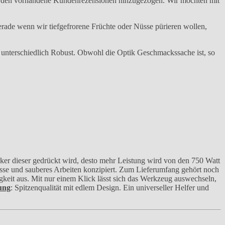
 wurden vorhandene Kundenrezensionen hinzugezogen. Wir möchten mit
Gerade wenn wir tiefgefrorene Früchte oder Nüsse pürieren wollen,
r unterschiedlich Robust. Obwohl die Optik Geschmackssache ist, so
er dieser gedrückt wird, desto mehr Leistung wird von den 750 Watt
nisse und sauberes Arbeiten konzipiert. Zum Lieferumfang gehört noch
keit aus. Mit nur einem Klick lässt sich das Werkzeug auswechseln,
ung
: Spitzenqualität mit edlem Design. Ein universeller Helfer und