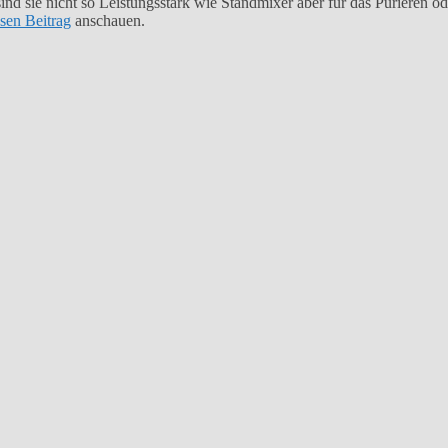
sind sie nicht so Leistungsstark wie Standmixer aber für das Pürieren o
esen Beitrag
anschauen.