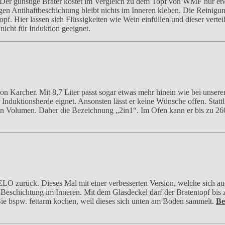
 Der günstige Bräter kostet im Vergleich zu dem Topf von WMF nur etwa
 Antihaftbeschichtung bleibt nichts im Inneren kleben. Die Reinigung 
ier lassen sich Flüssigkeiten wie Wein einfüllen und dieser verteilt s
nicht für Induktion geeignet.
on Karcher. Mit 8,7 Liter passt sogar etwas mehr hinein wie bei unserem
für Induktionsherde eignet. Ansonsten lässt er keine Wünsche offen. Sta
 an Volumen. Daher die Bezeichnung „2in1“. Im Ofen kann er bis zu 2
ELO zurück. Dieses Mal mit einer verbesserten Version, welche sich auc
e Beschichtung im Inneren. Mit dem Glasdeckel darf der Bratentopf b
n Sie bspw. fettarm kochen, weil dieses sich unten am Boden sammelt.
Be