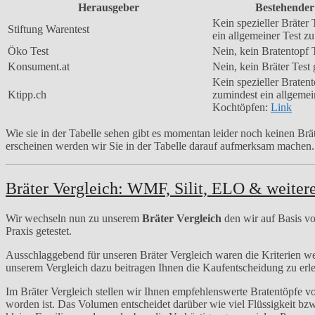
Herausgeber
Bestehender
Kein spezieller Bräter 
Stiftung Warentest
ein allgemeiner Test z
Öko Test
Nein, kein Bratentopf 
Konsument.at
Nein, kein Bräter Test
Kein spezieller Bratent
Ktipp.ch
zumindest ein allgemei
Kochtöpfen:
Link
Wie sie in der Tabelle sehen gibt es momentan leider noch keinen Br
erscheinen werden wir Sie in der Tabelle darauf aufmerksam machen.
Bräter Vergleich: WMF, Silit, ELO & weiter
Wir wechseln nun zu unserem
Bräter Vergleich
den wir auf Basis vo
Praxis getestet.
Ausschlaggebend für unseren Bräter Vergleich waren die Kriterien w
unserem Vergleich dazu beitragen Ihnen die Kaufentscheidung zu erle
Im Bräter Vergleich stellen wir Ihnen empfehlenswerte Bratentöpfe v
worden ist.
Das Volumen entscheidet darüber wie viel Flüssigkeit b