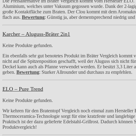
Die Preisalternative im Bräter Vergleich kommt vom Hersteller ELO.
Aluminium, welches unter Vakuum gegossen wurde. Dank der 2-lagigen
große Kontaktfläche zum Braten. Der Clou kommt mit dem Aromaknopf. H
flach aus.
Bewertung
: Günstig ja, aber dementsprechend niedrig und 
Karcher – Aluguss-Bräter 2in1
Keine Produkte gefunden.
Ein ebenfalls sehr gut benotetes Produkt im Bräter Vergleich kommt v
nicht auf die Spitzenposition geschafft, weil der Aluguss sich nicht 
Deckel kann auch als Pfanne verwendet werden. Er besitzt 3,3 Liter
geben.
Bewertung
: Starker Allrounder und durchaus zu empfehlen.
ELO – Pure Trend
Keine Produkte gefunden.
Wir kehren für den Bratentopf Vergleich noch einmal zum Hersteller 
Thermoceramica-Technologie sorgt für eine kratzfeste und langlebig
Praktisch ist der dazu gelieferte Edelstahl-Grillrost. Dadurch könne
Produktvergleich!