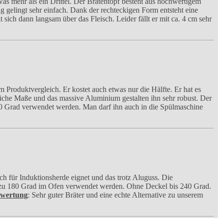
s mehr als ein Drittel. Der Bratentopf besteht aus hochwertigem
gelingt sehr einfach. Dank der rechteckigen Form entsteht eine
ich dann langsam über das Fleisch. Leider fällt er mit ca. 4 cm sehr
 Produktvergleich. Er kostet auch etwas nur die Hälfte. Er hat es
ttliche Maße und das massive Aluminium gestalten ihn sehr robust. Der
60 Grad verwendet werden. Man darf ihn auch in die Spülmaschine
h für Induktionsherde eignet und das trotz Aluguss. Die
is zu 180 Grad im Ofen verwendet werden. Ohne Deckel bis 240 Grad.
wertung
: Sehr guter Bräter und eine echte Alternative zu unserem