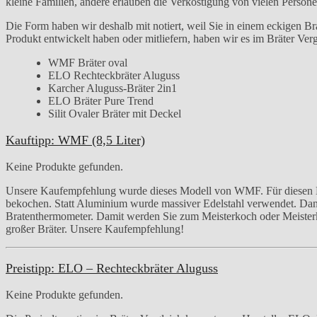
kleine Familien, andere erlauben die Verköstigung von vielen Persone
Die Form haben wir deshalb mit notiert, weil Sie in einem eckigen Br
Produkt entwickelt haben oder mitliefern, haben wir es im Bräter Ve
WMF Bräter oval
ELO Rechteckbräter Aluguss
Karcher Aluguss-Bräter 2in1
ELO Bräter Pure Trend
Silit Ovaler Bräter mit Deckel
Kauftipp: WMF (8,5 Liter)
Keine Produkte gefunden.
Unsere Kaufempfehlung wurde dieses Modell von WMF. Für diesen Br
bekochen. Statt Aluminium wurde massiver Edelstahl verwendet. Dan
Bratenthermometer. Damit werden Sie zum Meisterkoch oder Meisterkö
großer Bräter. Unsere Kaufempfehlung!
Preistipp: ELO – Rechteckbräter Aluguss
Keine Produkte gefunden.