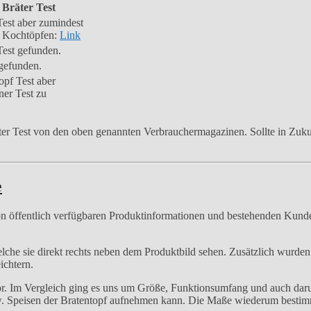
 Bräter Test
Test aber zumindest
u Kochtöpfen:
Link
Test gefunden.
 gefunden.
opf Test aber
ner Test zu
äter Test von den oben genannten Verbrauchermagazinen. Sollte in Zuk
e
n öffentlich verfügbaren Produktinformationen und bestehenden Kunden
elche sie direkt rechts neben dem Produktbild sehen. Zusätzlich wur
ichtern.
or. Im Vergleich ging es uns um Größe, Funktionsumfang und auch daru
zw. Speisen der Bratentopf aufnehmen kann. Die Maße wiederum bestim