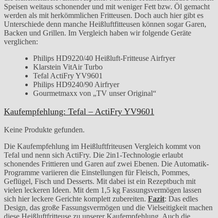
Speisen weitaus schonender und mit weniger Fett bzw. Öl gemacht
werden als mit herkömmlichen Fritteusen. Doch auch hier gibt es
Unterschiede denn manche Heißluftfitteusen können sogar Garen,
Backen und Grillen. Im Vergleich haben wir folgende Geräte
verglichen:
Philips HD9220/40 Heißluft-Fritteuse Airfryer
Klarstein VitAir Turbo
Tefal ActiFry YV9601
Philips HD9240/90 Airfryer
Gourmetmaxx von „TV unser Original“
Kaufempfehlung: Tefal – ActiFry YV9601
Keine Produkte gefunden.
Die Kaufempfehlung im Heißluftfriteusen Vergleich kommt von
Tefal und nenn sich ActiFry. Die 2in1-Technologie erlaubt
schonendes Frittieren und Garen auf zwei Ebenen. Die Automatik-
Programme variieren die Einstellungen für Fleisch, Pommes,
Geflügel, Fisch und Desserts. Mit dabei ist ein Rezeptbuch mit
vielen leckeren Ideen. Mit dem 1,5 kg Fassungsvermögen lassen
sich hier leckere Gerichte komplett zubereiten.
Fazit
: Das edles
Design, das große Fassungsvermögen und die Vielseitigkeit machen
diese Heißluftfritteuse zu unserer Kaufempfehlung. Auch die