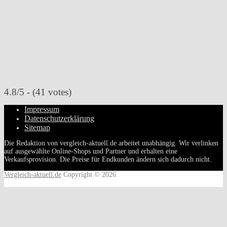
4.8/5 - (41 votes)
Impressum
Datenschutzerklärung
Sitemap
Die Redaktion von vergleich-aktuell.de arbeitet unabhängig. Wir verlinken
auf ausgewählte Online-Shops und Partner und erhalten eine
Verkaufsprovision. Die Preise für Endkunden ändern sich dadurch nicht.
Vergleich-aktuell.de
Copyright © 2026.