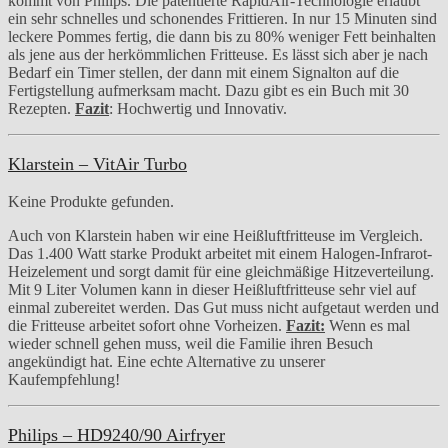
kommt von Philips. Die patentierte RapidAir-Technologie erlaubt
ein sehr schnelles und schonendes Frittieren. In nur 15 Minuten sind
leckere Pommes fertig, die dann bis zu 80% weniger Fett beinhalten
als jene aus der herkömmlichen Fritteuse. Es lässt sich aber je nach
Bedarf ein Timer stellen, der dann mit einem Signalton auf die
Fertigstellung aufmerksam macht. Dazu gibt es ein Buch mit 30
Rezepten.
Fazit
: Hochwertig und Innovativ.
Klarstein – VitAir Turbo
Keine Produkte gefunden.
Auch von Klarstein haben wir eine Heißluftfritteuse im Vergleich.
Das 1.400 Watt starke Produkt arbeitet mit einem Halogen-Infrarot-
Heizelement und sorgt damit für eine gleichmäßige Hitzeverteilung.
Mit 9 Liter Volumen kann in dieser Heißluftfritteuse sehr viel auf
einmal zubereitet werden. Das Gut muss nicht aufgetaut werden und
die Fritteuse arbeitet sofort ohne Vorheizen.
Fazit:
Wenn es mal
wieder schnell gehen muss, weil die Familie ihren Besuch
angekündigt hat. Eine echte Alternative zu unserer
Kaufempfehlung!
Philips – HD9240/90 Airfryer