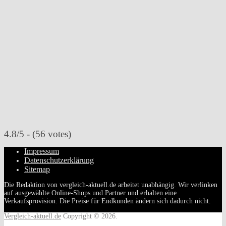
4.8/5 - (56 votes)
Impressum
Datenschutzerklärung
Sitemap
Die Redaktion von vergleich-aktuell.de arbeitet unabhängig. Wir verlinken
auf ausgewählte Online-Shops und Partner und erhalten eine
Verkaufsprovision. Die Preise für Endkunden ändern sich dadurch nicht.
Vergleich-aktuell.de
Copyright © 2026.