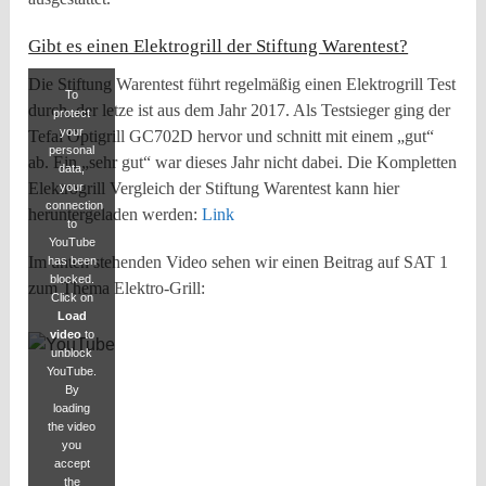
Gibt es einen Elektrogrill der Stiftung Warentest?
Die Stiftung Warentest führt regelmäßig einen Elektrogrill Test
To
durch, der letze ist aus dem Jahr 2017. Als Testsieger ging der
protect
your
Tefal Optigrill GC702D hervor und schnitt mit einem „gut“
personal
ab. Ein „sehr gut“ war dieses Jahr nicht dabei. Die Kompletten
data,
Elektrogrill Vergleich der Stiftung Warentest kann hier
your
connection
heruntergeladen werden:
Link
to
YouTube
Im unten stehenden Video sehen wir einen Beitrag auf SAT 1
has been
blocked.
zum Thema Elektro-Grill:
Click on
Load
video
to
unblock
YouTube.
By
loading
the video
you
accept
the