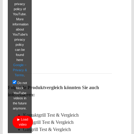
privacy
policy of
YouTube.
More
information
about
YouTube’s
privacy
policy
can be
found
here
Google –
Privacy &
Terms
.
Do not
Folgende Produktvergleich könnten Sie auch
block
YouTube
interessieren:
videos in
the future
anymore.
Kontaktgrill Test & Vergleich
Load
Tischgrill Test & Vergleich
video
Gasgrill Test & Vergleich