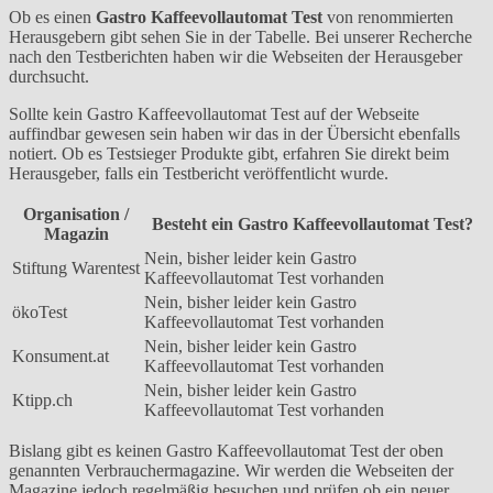
Ob es einen
Gastro Kaffeevollautomat Test
von renommierten
Herausgebern gibt sehen Sie in der Tabelle. Bei unserer Recherche
nach den Testberichten haben wir die Webseiten der Herausgeber
durchsucht.
Sollte kein Gastro Kaffeevollautomat Test auf der Webseite
auffindbar gewesen sein haben wir das in der Übersicht ebenfalls
notiert. Ob es Testsieger Produkte gibt, erfahren Sie direkt beim
Herausgeber, falls ein Testbericht veröffentlicht wurde.
Organisation /
Besteht ein Gastro Kaffeevollautomat Test?
Magazin
Nein, bisher leider kein Gastro
Stiftung Warentest
Kaffeevollautomat Test vorhanden
Nein, bisher leider kein Gastro
ökoTest
Kaffeevollautomat Test vorhanden
Nein, bisher leider kein Gastro
Konsument.at
Kaffeevollautomat Test vorhanden
Nein, bisher leider kein Gastro
Ktipp.ch
Kaffeevollautomat Test vorhanden
Bislang gibt es keinen Gastro Kaffeevollautomat Test der oben
genannten Verbrauchermagazine. Wir werden die Webseiten der
Magazine jedoch regelmäßig besuchen und prüfen ob ein neuer